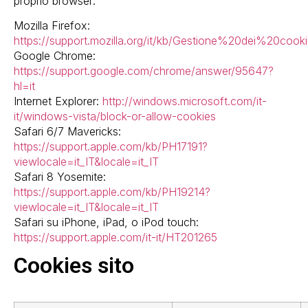
proprio browser:
Mozilla Firefox:
https://support.mozilla.org/it/kb/Gestione%20dei%20cook
Google Chrome:
https://support.google.com/chrome/answer/95647?
hl=it
Internet Explorer:
http://windows.microsoft.com/it-
it/windows-vista/block-or-allow-cookies
Safari 6/7 Mavericks:
https://support.apple.com/kb/PH17191?
viewlocale=it_IT&locale=it_IT
Safari 8 Yosemite:
https://support.apple.com/kb/PH19214?
viewlocale=it_IT&locale=it_IT
Safari su iPhone, iPad, o iPod touch:
https://support.apple.com/it-it/HT201265
Cookies sito