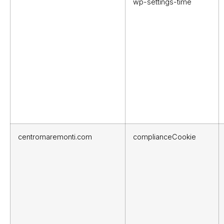
wp-settings-time
centromaremonti.com
complianceCookie