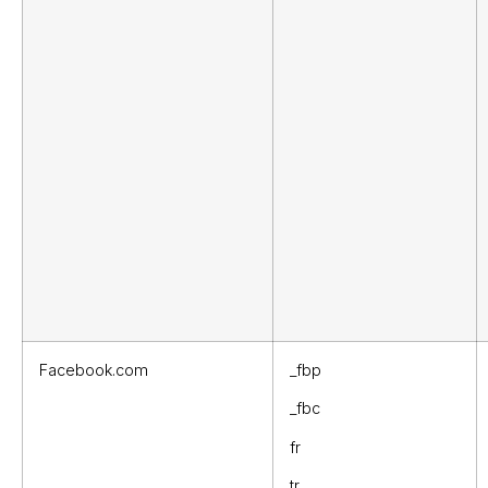
Facebook.com
_fbp
_fbc
fr
tr