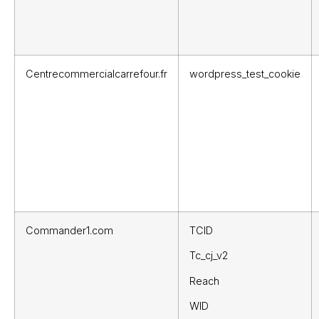
Centrecommercialcarrefour.fr
wordpress_test_cookie
Commander1.com
TCID
Tc_cj_v2
Reach
WID