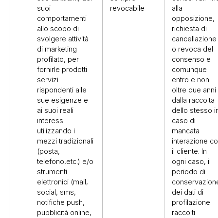
suoi
revocabile
alla
comportamenti
opposizione,
allo scopo di
richiesta di
svolgere attività
cancellazione
di marketing
o revoca del
profilato, per
consenso e
fornirle prodotti
comunque
servizi
entro e non
rispondenti alle
oltre due anni
sue esigenze e
dalla raccolta
ai suoi reali
dello stesso i
interessi
caso di
utilizzando i
mancata
mezzi tradizionali
interazione c
(posta,
il cliente. In
telefono,etc.) e/o
ogni caso, il
strumenti
periodo di
elettronici (mail,
conservazion
social, sms,
dei dati di
notifiche push,
profilazione
pubblicità online,
raccolti