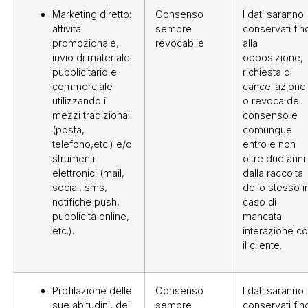
Marketing diretto:
Consenso
I dati saranno
attività
sempre
conservati fin
promozionale,
revocabile
alla
invio di materiale
opposizione,
pubblicitario e
richiesta di
commerciale
cancellazione
utilizzando i
o revoca del
mezzi tradizionali
consenso e
(posta,
comunque
telefono,etc.) e/o
entro e non
strumenti
oltre due anni
elettronici (mail,
dalla raccolta
social, sms,
dello stesso i
notifiche push,
caso di
pubblicità online,
mancata
etc.).
interazione c
il cliente.
Profilazione delle
Consenso
I dati saranno
sue abitudini, dei
sempre
conservati fin