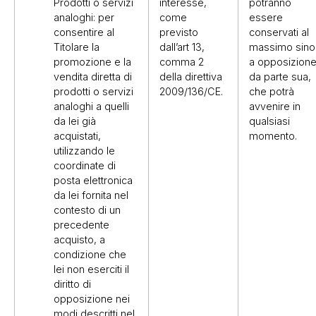
Prodotti o servizi
interesse,
potranno
analoghi: per
come
essere
consentire al
previsto
conservati al
Titolare la
dall’art 13,
massimo sino
promozione e la
comma 2
a opposizion
vendita diretta di
della direttiva
da parte sua,
prodotti o servizi
2009/136/CE.
che potrà
analoghi a quelli
avvenire in
da lei già
qualsiasi
acquistati,
momento.
utilizzando le
coordinate di
posta elettronica
da lei fornita nel
contesto di un
precedente
acquisto, a
condizione che
lei non eserciti il
diritto di
opposizione nei
modi descritti nel