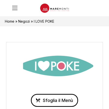
Home
»
Negozi
»
I LOVE POKE
Sfoglia il Menù