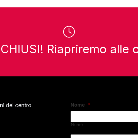
HIUSI! Riapriremo alle 
Nome
*
i del centro.
Nome
Email
*