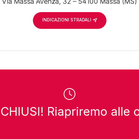
Via Massa Avenza, 32 – 54100 Massa (MS)
INDICAZIONI STRADALI
HIUSI! Riapriremo alle 