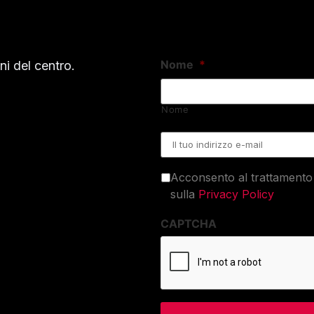
Nome
*
i del centro.
Nome
Email
*
Acconsento al trattamento 
sulla
Privacy Policy
CAPTCHA